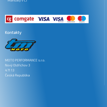
Manuály v ČJ
Kontakty
MOTO PERFORMANCE s.r.o.
Nový Oldřichov 3
471 13
Česká Republika