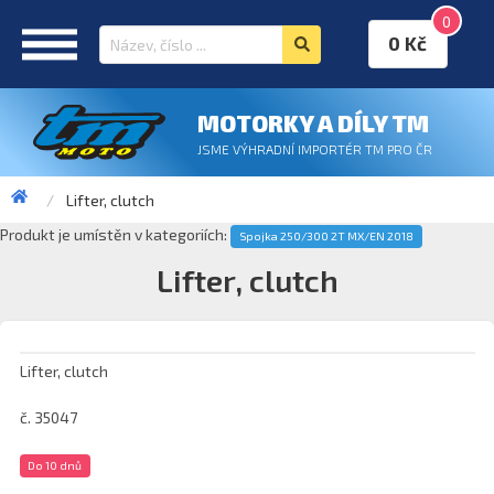
0
0 Kč
MOTORKY A DÍLY TM
JSME VÝHRADNÍ IMPORTÉR TM PRO ČR
Lifter, clutch
Produkt je umístěn v kategoriích:
Spojka 250/300 2T MX/EN 2018
Lifter, clutch
Lifter, clutch
č. 35047
Do 10 dnů