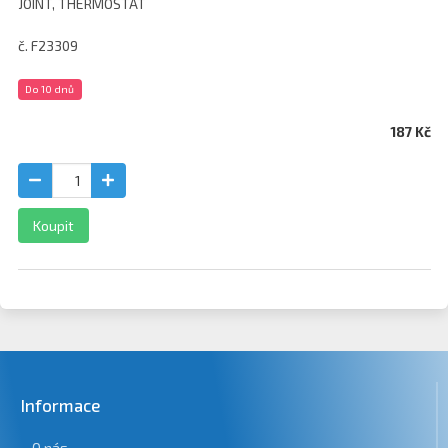
JOINT, THERMOSTAT
č. F23309
Do 10 dnů
187 Kč
Koupit
Informace
O nás