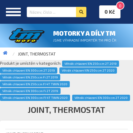
0
0 Kč
MOTORKY A DÍLY TM
JSME VÝHRADNÍ IMPORTÉR TM PRO ČR
JOINT, THERMOSTAT
Produkt je umístěn v kategoriích:
Větrák chlazení EN 250ccm 2T 2019
Větrák chlazení EN 300ccm 2T 2019
Větrák chlazení EN 250ccm 2T 2020
Větrák chlazení EN 250ccm Fi 2T 2019
Větrák chlazení EN 250ccm FI 4T TWIN 2020
Větrák chlazení EN 300ccm Fi 2T 2019
Větrák chlazení EN 300ccm FI 4T TWIN 2020
Větrák chlazení EN 300ccm 2T 2020
JOINT, THERMOSTAT