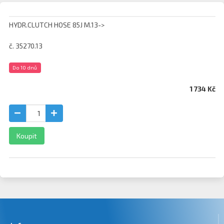
HYDR.CLUTCH HOSE 85J M.13->
č. 35270.13
Do 10 dnů
1 734 Kč
Koupit