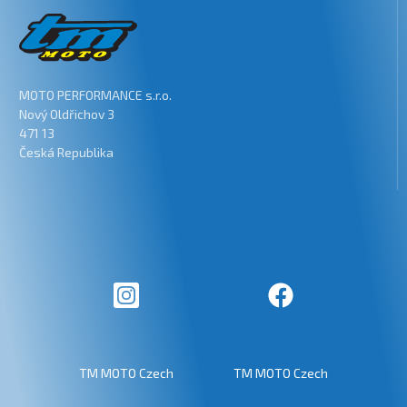
MOTO PERFORMANCE s.r.o.
Nový Oldřichov 3
471 13
Česká Republika
TM MOTO Czech
TM MOTO Czech