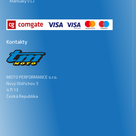
Manuály v ČJ
Kontakty
MOTO PERFORMANCE s.r.o.
Nový Oldřichov 3
471 13
Česká Republika