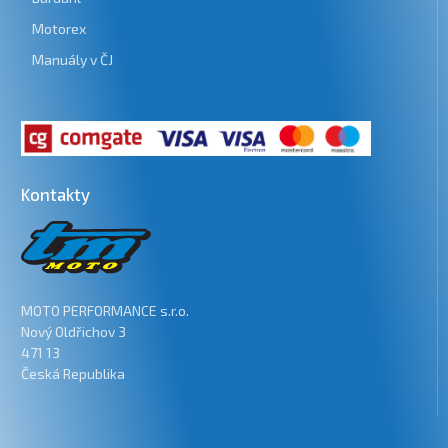
Motorex
Manuály v ČJ
Kontakty
MOTO PERFORMANCE s.r.o.
Nový Oldřichov 3
471 13
Česká Republika