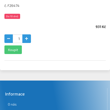
č. F26474
Do 10 dnů
931 Kč
Koupit
Informace
O nás