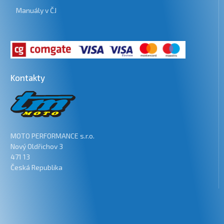
Manuály v ČJ
Kontakty
MOTO PERFORMANCE s.r.o.
Nový Oldřichov 3
471 13
Česká Republika