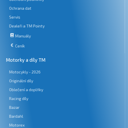
Ochrana dat
Servis
Dealeři a TM Pointy
Manuály
Ceník
Motorky a díly TM
Motocykly - 2026
Originální díly
Oblečení a doplňky
Racing díly
Bazar
Bardahl
Motorex