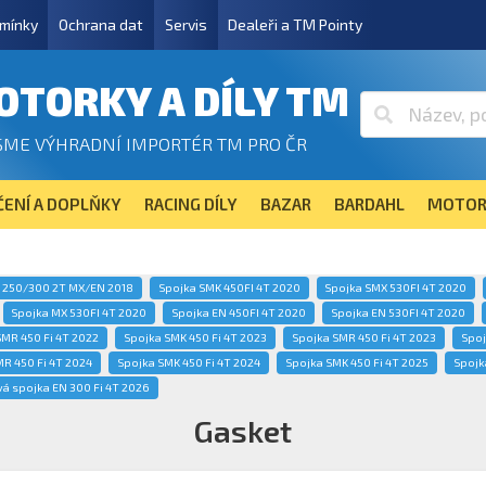
mínky
Ochrana dat
Servis
Dealeři a TM Pointy
OTORKY A DÍLY TM
SME VÝHRADNÍ IMPORTÉR TM PRO ČR
ENÍ A DOPLŇKY
RACING DÍLY
BAZAR
BARDAHL
MOTOR
a 250/300 2T MX/EN 2018
Spojka SMK 450FI 4T 2020
Spojka SMX 530FI 4T 2020
Spojka MX 530FI 4T 2020
Spojka EN 450FI 4T 2020
Spojka EN 530FI 4T 2020
SMR 450 Fi 4T 2022
Spojka SMK 450 Fi 4T 2023
Spojka SMR 450 Fi 4T 2023
Spoj
MR 450 Fi 4T 2024
Spojka SMK 450 Fi 4T 2024
Spojka SMK 450 Fi 4T 2025
Spojk
á spojka EN 300 Fi 4T 2026
Gasket