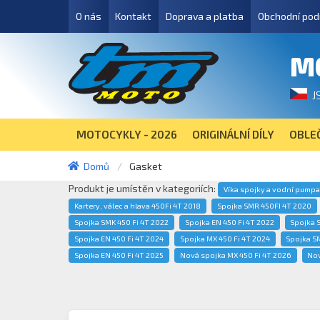
O nás
Kontakt
Doprava a platba
Obchodní pod
M
J
MOTOCYKLY - 2026
ORIGINÁLNÍ DÍLY
OBLEČ
Domů
Gasket
Produkt je umístěn v kategoriích:
Víka spojky a vodní pump
Kartery, válec a hlava 450Fi 4T 2018
Spojka SMR 450FI 4T 2020
Spojka SMK 450 Fi 4T 2022
Spojka EN 450 Fi 4T 2022
Spojka 
Spojka EN 450 Fi 4T 2024
Spojka MX 450 Fi 4T 2024
Spojka S
Spojka EN 450 Fi 4T 2025
Nová spojka MX 450 Fi 4T 2026
Nov