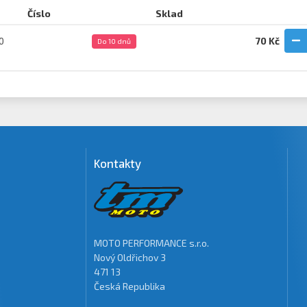
Číslo
Sklad
0
70 Kč
Do 10 dnů
Kontakty
MOTO PERFORMANCE s.r.o.
Nový Oldřichov 3
471 13
Česká Republika