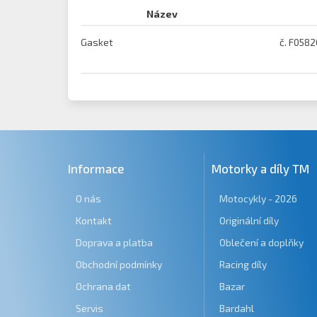
Název
Gasket
č. F0582
Informace
Motorky a díly TM
O nás
Motocykly - 2026
Kontakt
Originální díly
Doprava a platba
Oblečení a doplňky
Obchodní podmínky
Racing díly
Ochrana dat
Bazar
Servis
Bardahl