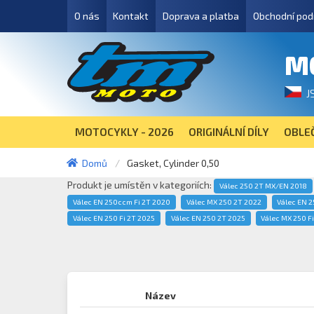
O nás
Kontakt
Doprava a platba
Obchodní pod
M
J
MOTOCYKLY - 2026
ORIGINÁLNÍ DÍLY
OBLEČ
Domů
Gasket, Cylinder 0,50
Produkt je umístěn v kategoriích:
Válec 250 2T MX/EN 2018
Válec EN 250ccm Fi 2T 2020
Válec MX 250 2T 2022
Válec EN 2
Válec EN 250 Fi 2T 2025
Válec EN 250 2T 2025
Válec MX 250 F
Název