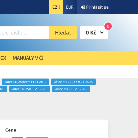
CZK
EUR
Přihlásit se
0
Hledat
0 Kč
EX
MANUÁLY V ČJ
Válec EN 250ccm Fi 2T 2019
Válec MX 250ccm 2T 2020
023
Válec EN 250 Fi 2T 2024
Válec MX 250 2T 2024
Cena