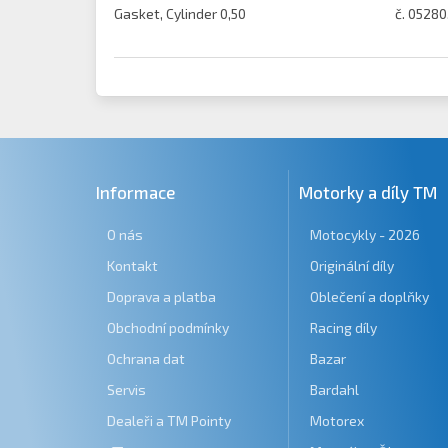
Gasket, Cylinder 0,50
č. 05280
Informace
Motorky a díly TM
O nás
Motocykly - 2026
Kontakt
Originální díly
Doprava a platba
Oblečení a doplňky
Obchodní podmínky
Racing díly
Ochrana dat
Bazar
Servis
Bardahl
Dealeři a TM Pointy
Motorex