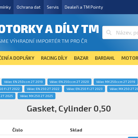
mínky
Ochrana dat
Servis
Dealeři a TM Pointy
OTORKY A DÍLY TM
SME VÝHRADNÍ IMPORTÉR TM PRO ČR
ENÍ A DOPLŇKY
RACING DÍLY
BAZAR
BARDAHL
MOTOR
Válec EN 250ccm 2T 2019
Válec EN 250ccm 2T 2020
Válec MX 250ccm 2T 2019
50 Fi 2T 2022
Válec EN 250 2T 2022
Válec EN 250 Fi 2T 2023
Válec MX 250 2T 2
i 2T 2025
Válec MX 250 2T 2025
Gasket, Cylinder 0,50
Číslo
Sklad