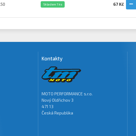
.50
67 Kč
Skladem 1 ks
Kontakty
MOTO PERFORMANCE s.r.o.
Nový Oldřichov 3
471 13
Česká Republika