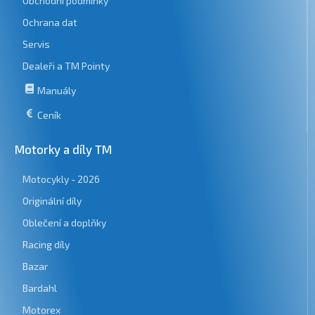
Obchodní podmínky
Ochrana dat
Servis
Dealeři a TM Pointy
Manuály
Ceník
Motorky a díly TM
Motocykly - 2026
Originální díly
Oblečení a doplňky
Racing díly
Bazar
Bardahl
Motorex