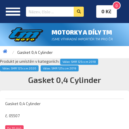
0
0 Kč
MOTORKY A DÍLY TM
JSME VÝHRADNÍ IMPORTÉR TM PRO ČR
Gasket 0,4 Cylinder
Produkt je umístěn v kategoriích:
Válec SMR 125ccm 2018
Válec SMR 125ccm 2020
Válec SMR 125ccm 2019
Gasket 0,4 Cylinder
Gasket 0,4 Cylinder
č. 05507
Do 10 dnů