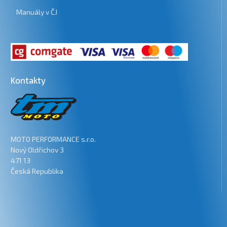
Manuály v ČJ
Kontakty
MOTO PERFORMANCE s.r.o.
Nový Oldřichov 3
471 13
Česká Republika