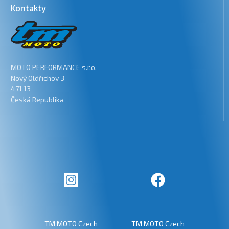
Kontakty
MOTO PERFORMANCE s.r.o.
Nový Oldřichov 3
471 13
Česká Republika
TM MOTO Czech
TM MOTO Czech