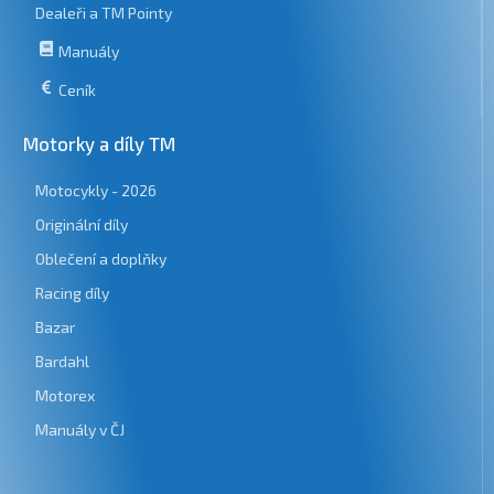
Dealeři a TM Pointy
Manuály
Ceník
Motorky a díly TM
Motocykly - 2026
Originální díly
Oblečení a doplňky
Racing díly
Bazar
Bardahl
Motorex
Manuály v ČJ