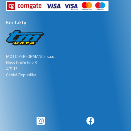
Kontakty
MOTO PERFORMANCE s.r.o.
Nový Oldřichov 3
471 13
Česká Republika