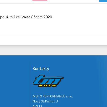
 použito
1
ks.
Válec
85
ccm
2020
Kontakty
MOTO PERFORMANCE s.r.o.
Nový Oldřichov 3
471 13