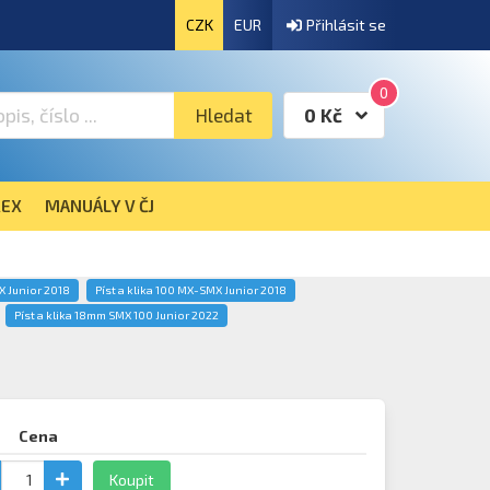
CZK
EUR
Přihlásit se
0
Hledat
0 Kč
EX
MANUÁLY V ČJ
X Junior 2018
Píst a klika 100 MX-SMX Junior 2018
Píst a klika 18mm SMX 100 Junior 2022
Cena
Koupit