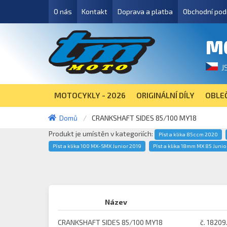
O nás
Kontakt
Doprava a platba
Obchodní pod
M
J
MOTOCYKLY - 2026
ORIGINÁLNÍ DÍLY
OBLEČ
Domů
CRANKSHAFT SIDES 85/100 MY18
Produkt je umístěn v kategoriích:
Píst a klika 85ccm 2020
Píst a klika 100 MX-SMX Junior 2019
Píst a klika 18mm MX 85 Junio
Název
CRANKSHAFT SIDES 85/100 MY18
č. 18209