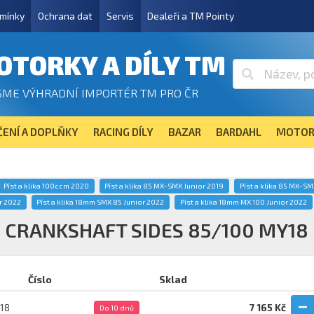
mínky
Ochrana dat
Servis
Dealeři a TM Pointy
OTORKY A DÍLY TM
SME VÝHRADNÍ IMPORTÉR TM PRO ČR
ENÍ A DOPLŇKY
RACING DÍLY
BAZAR
BARDAHL
MOTOR
Píst a klika 100ccm 2020
Píst a klika 85 MX-SMX Junior 2019
Píst a klika 85 MX-SM
r 2022
Píst a klika 18mm SMX 85 Junior 2022
Píst a klika 18mm MX 100 Junior 2022
CRANKSHAFT SIDES 85/100 MY18
Číslo
Sklad
.18
7 165 Kč
Do 10 dnů