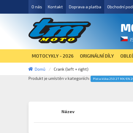
O nás
Kontakt
Doprava a platba
Obchodní pod
M
J
MOTOCYKLY - 2026
ORIGINÁLNÍ DÍLY
OBLEČ
Domů
Crank (left + right)
Produkt je umístěn v kategoriích:
Píst a klika 250 2T MX/EN 
Název