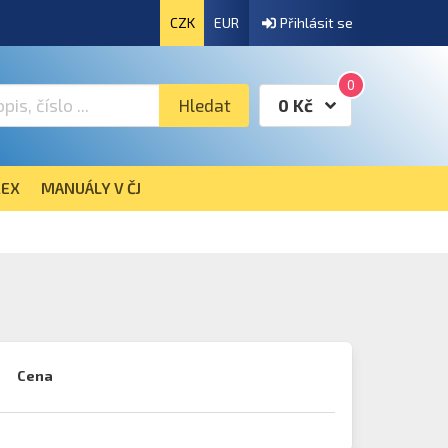
CZK
EUR
Přihlásit se
0
Hledat
0 Kč
EX
MANUÁLY V ČJ
Cena