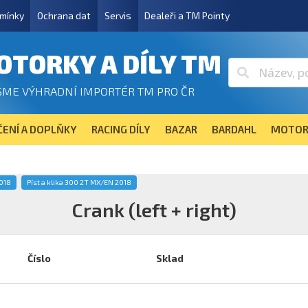
mínky
Ochrana dat
Servis
Dealeři a TM Pointy
OTORKY A DÍLY TM
SME VÝHRADNÍ IMPORTÉR TM PRO ČR
ENÍ A DOPLŇKY
RACING DÍLY
BAZAR
BARDAHL
MOTOR
2018
Píst a klika 300 2T MX/EN 2018
Crank (left + right)
Číslo
Sklad