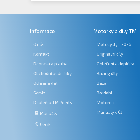
Informace
Motorky a díly TM
O nás
Motocykly - 2026
Kontakt
Originální díly
Doprava a platba
Oblečení a doplňky
Obchodní podmínky
Racing díly
Ochrana dat
Bazar
Servis
Bardahl
Dealeři a TM Pointy
Motorex
Manuály v ČJ
Manuály
Ceník