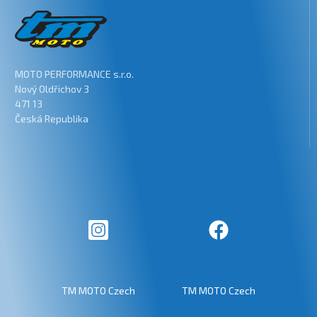
MOTO PERFORMANCE s.r.o.
Nový Oldřichov 3
471 13
Česká Republika
TM MOTO Czech
TM MOTO Czech