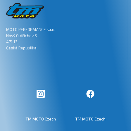
MOTO PERFORMANCE s.r.o.
Nový Oldřichov 3
471 13
Česká Republika
TM MOTO Czech
TM MOTO Czech