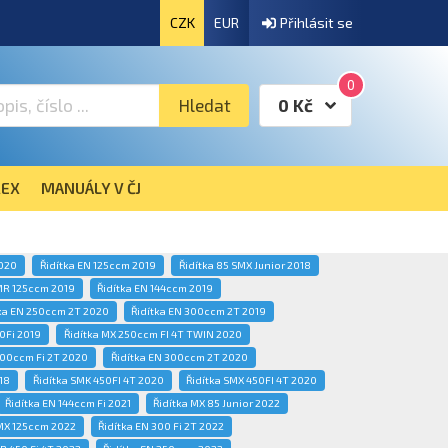
CZK
EUR
Přihlásit se
0
Hledat
0 Kč
EX
MANUÁLY V ČJ
2020
Řidítka EN 125ccm 2019
Řidítka 85 SMX Junior 2018
MR 125ccm 2019
Řidítka EN 144ccm 2019
ka EN 250ccm 2T 2020
Řidítka EN 300ccm 2T 2019
0Fi 2019
Řidítka MX 250ccm FI 4T TWIN 2020
300ccm Fi 2T 2020
Řidítka EN 300ccm 2T 2020
18
Řidítka SMK 450FI 4T 2020
Řidítka SMX 450FI 4T 2020
Řidítka EN 144ccm Fi 2021
Řidítka MX 85 Junior 2022
 MX 125ccm 2022
Řidítka EN 300 Fi 2T 2022