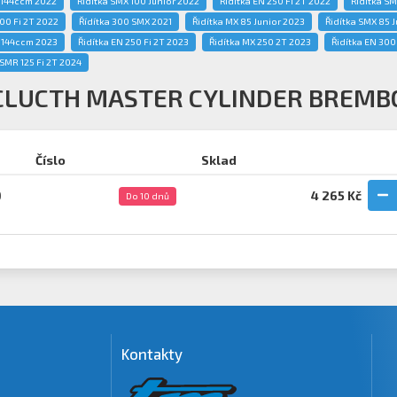
X 144ccm 2022
Řidítka SMX 100 Junior 2022
Řidítka EN 250 Fi 2T 2022
Řidítka SM
00 Fi 2T 2022
Řídítka 300 SMX 2021
Řidítka MX 85 Junior 2023
Řidítka SMX 85 
X 144ccm 2023
Řidítka EN 250 Fi 2T 2023
Řidítka MX 250 2T 2023
Řidítka EN 300
 SMR 125 Fi 2T 2024
CLUCTH MASTER CYLINDER BREMB
Číslo
Sklad
0
4 265 Kč
Do 10 dnů
Kontakty