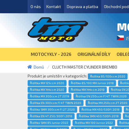
O nás
Kontakt
Doprava a platba
Obchodní pod
M
J
MOTOCYKLY - 2026
ORIGINÁLNÍ DÍLY
OBLEČ
Domů
CLUCTH MASTER CYLINDER BREMBO
Produkt je umístěn v kategoriích:
Řidítka 85/100ccm 2020
Řidítka MX 125ccm 2020
Řidítka 85/100 MX Junior 2018
Řidít
Řidítka MX 144ccm 2020
Řidítka MX 144ccm 2019
Řidítka EN 
Řidítka MX 300ccm 2T 2019
Řidítka EN 250ccm FI 4T TWIN 2020
Řidítka EN 300ccm FI 4T TWIN 2020
Řidítka MX 250ccm 2T 2020
Řidítka SMR 300ccm Fi 2T 2020
Řidítka MX 450/530Fi 2018
Ři
Řidítka EN 4T 250/300Fi 2018
Řidítka SMX 450/530Fi 2018
Ři
Řidítka SMX 85 Junior 2022
Řidítka MX 100 Junior 2022
Řidítk