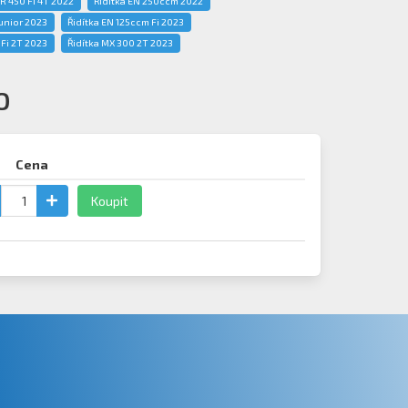
R 450 Fi 4T 2022
Řidítka EN 250ccm 2022
Junior 2023
Řidítka EN 125ccm Fi 2023
 Fi 2T 2023
Řidítka MX 300 2T 2023
O
Cena
Koupit