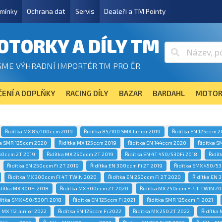
mínky
Ochrana dat
Servis
Dealeři a TM Pointy
OTORKY A DÍLY TM
SME VÝHRADNÍ IMPORTÉR TM PRO ČR
ENÍ A DOPLŇKY
RACING DÍLY
BAZAR
BARDAHL
MOTOR
Řidítka MX 85/100ccm 2019
Řidítka 85/100 SMX Junior 2019
Řidítka EN 125ccm 
ka SMR 125ccm 2020
Řidítka MX 125ccm 2019
Řidítka EN 144ccm 2020
Řidítka S
250ccm 2T 2019
Řidítka MX 250ccm 2T 2019
Řidítka EN 4T 450/530Fi 2018
Řidít
Řidítka EN 250ccm Fi 2T 2019
Řidítka EN 300ccm Fi 2T 2019
Řidítka SMX 450/53
Řidítka MX 300ccm FI 4T TWIN 2020
Řidítka EN 250ccm Fi 2T 2020
Řidítka EN 
dítka MX 300Fi 2018
Řidítka MX 300ccm 2T 2020
Řidítka MX 250ccm Fi 4T TWIN 20
dítka SMX 450/530Fi 2018
Řidítka EN 125ccm Fi 2021
Řidítka SMR 125ccm Fi 2021
a MX 112 Junior 2022
Řidítka EN 125ccm Fi 2022
Řidítka MX 250 2T 2022
Řidítka