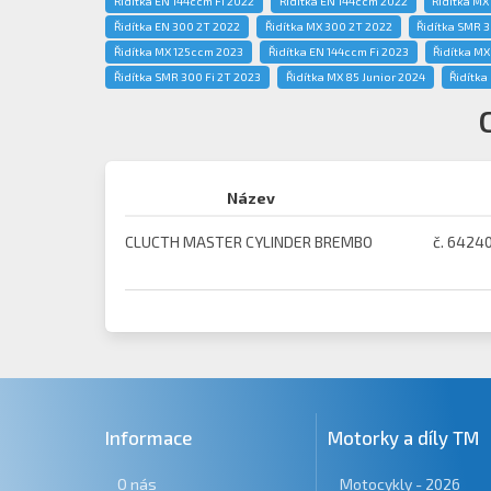
Řidítka EN 144ccm Fi 2022
Řidítka EN 144ccm 2022
Řidítka M
Řidítka EN 300 2T 2022
Řidítka MX 300 2T 2022
Řidítka SMR 3
Řidítka MX 125ccm 2023
Řidítka EN 144ccm Fi 2023
Řidítka M
Řidítka SMR 300 Fi 2T 2023
Řidítka MX 85 Junior 2024
Řidítka
Název
CLUCTH MASTER CYLINDER BREMBO
č. 6424
Informace
Motorky a díly TM
O nás
Motocykly - 2026