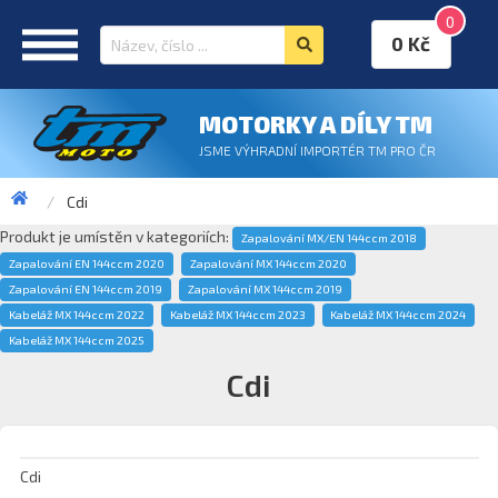
0
0 Kč
MOTORKY A DÍLY TM
JSME VÝHRADNÍ IMPORTÉR TM PRO ČR
Cdi
Produkt je umístěn v kategoriích:
Zapalování MX/EN 144ccm 2018
Zapalování EN 144ccm 2020
Zapalování MX 144ccm 2020
Zapalování EN 144ccm 2019
Zapalování MX 144ccm 2019
Kabeláž MX 144ccm 2022
Kabeláž MX 144ccm 2023
Kabeláž MX 144ccm 2024
Kabeláž MX 144ccm 2025
Cdi
Cdi