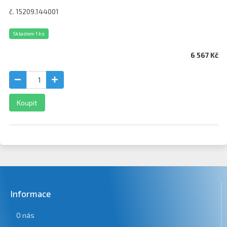
č. 15209.144001
Skladem 1 ks
6 567 Kč
Koupit
Informace
O nás