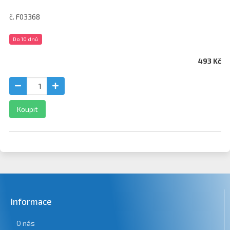
č. F03368
Do 10 dnů
493 Kč
Koupit
Informace
O nás