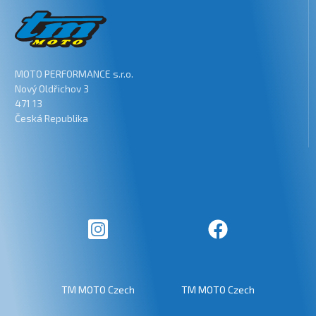
MOTO PERFORMANCE s.r.o.
Nový Oldřichov 3
471 13
Česká Republika
TM MOTO Czech
TM MOTO Czech