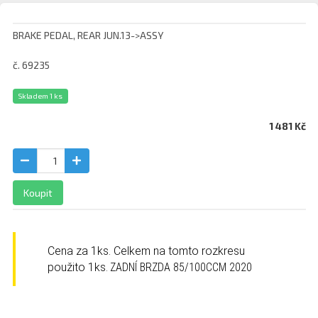
BRAKE PEDAL, REAR JUN.13->ASSY
č. 69235
Skladem 1 ks
1 481 Kč
Koupit
Cena za 1ks. Celkem na tomto rozkresu
použito
1
ks.
ZADNÍ BRZDA 85/100CCM 2020