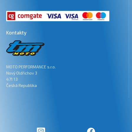
Kontakty
MOTO PERFORMANCE s.r.o.
Nový Oldřichov 3
471 13
Česká Republika