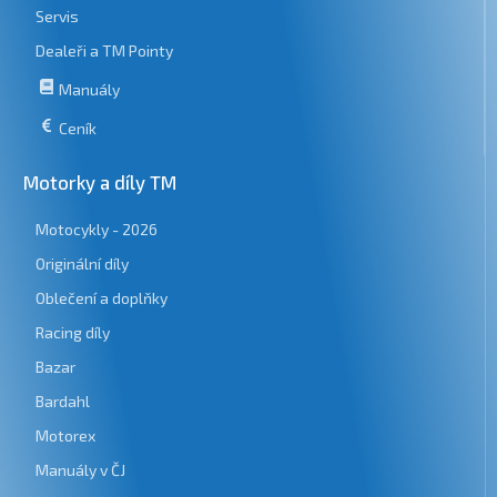
Servis
Dealeři a TM Pointy
Manuály
Ceník
Motorky a díly TM
Motocykly - 2026
Originální díly
Oblečení a doplňky
Racing díly
Bazar
Bardahl
Motorex
Manuály v ČJ