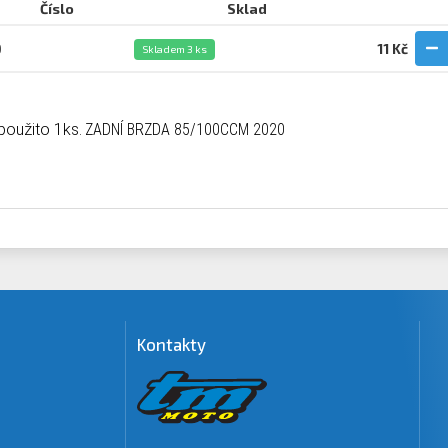
Číslo
Sklad
0
11 Kč
Skladem 3 ks
 použito
1
ks.
ZADNÍ BRZDA 85/100CCM 2020
Kontakty