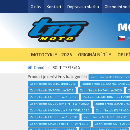
O nás
Kontakt
Doprava a platba
Obchodní pod
M
J
MOTOCYKLY - 2026
ORIGINÁLNÍ DÍLY
OBLEČ
Domů
BOLT TSEI 5x14
Produkt je umístěn v kategoriích:
Zadní brzda 85/100ccm 2
Zadní brzda 85 SMX Junior 2018
Zadní brzda 85/100 MX Junior 20
Zadní brzda SMR 125ccm 2019
Zadní brzda MX 144ccm 2020
Z
Zadní brzda EN 300ccm 2T 2019
Zadní brzda MX 300ccm 2T 2019
Zadní brzda EN 250ccm FI 4T TWIN 2020
Zadní brzda SMX 450/5
Zadní brzda MX 300ccm FI 4T TWIN 2020
Zadní brzda EN 4T 450
Zadní brzda EN 300ccm 2T 2020
Zadní brzda MX 450/530Fi 2018
Zadní brzda MX 250ccm Fi 4T TWIN 2018
Zadní brzda EN 4T 250/