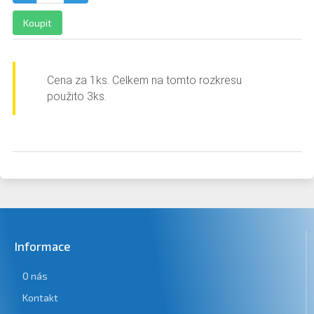
Koupit
Cena za 1ks. Celkem na tomto ro
z
kresu
použito 3ks.
Informace
O nás
Kontakt