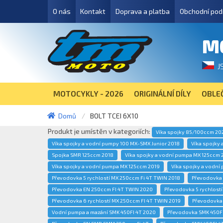
O nás
Kontakt
Doprava a platba
Obchodní pod
M
J
MOTOCYKLY - 2026
ORIGINÁLNÍ DÍLY
OBLEČ
Domů
BOLT TCEI 6X10
Produkt je umístěn v kategoriích:
Víka spojky 85/100ccm 20
Víka spojky a vodní pumpy 100 MX-SMX Junior 2018
Víka spojky 
Spojka SMR 125ccm 2018
Víka spojky a vodní pumpa MX 125ccm 
Víka spojky a vodní pumpa MX 125ccm 2019
Víka spojky a vodní
Převodovka 5 rychlostí MX 250ccm Fi 4T TWIN 2018
Převodovka 
Převodovka EN 250ccm FI 4T TWIN 2020
Převodovka 5 rychlost
Převodovka 6 rychlostí MX 250ccm FI 4T TWIN 2019
Převodovka 
Vodní pumpa a mazání SMK 450FI 4T 2020
Převodovka SMK 450FI