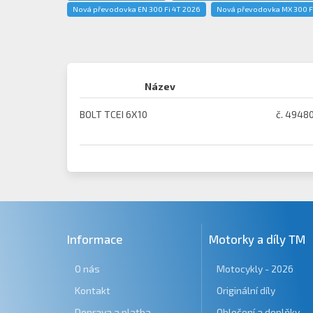
Nová převodovka EN 300 Fi 4T 2026
Nová převodovka MX 300 F
Název
BOLT TCEI 6X10
č. 4948
Informace
Motorky a díly TM
O nás
Motocykly - 2026
Kontakt
Originální díly
Doprava a platba
Oblečení a doplňky