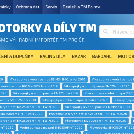
mínky
Ochrana dat
Servis
Dealeři a TM Pointy
OTORKY A DÍLY TM
SME VÝHRADNÍ IMPORTÉR TM PRO ČR
ENÍ A DOPLŇKY
RACING DÍLY
BAZAR
BARDAHL
MOTOR
20
Víka spojky a vodní pumpy 85 MX-SMX Junior 2019
Víka spojky a vodní pumpy 
a vodní pumpa 100 MX-SMX Junior 2019
Víka spojky a vodní pumpa EN 125ccm 2020
2020
Víka spojky a vodní pumpa EN 125ccm 2019
Víka spojky a vodní pumpa MX/E
 pumpy SMR 125ccm 2019
Víka spojky a vodní pumpa EN 144ccm 2020
Víka spojky
6 rychlostí MX 250ccm Fi 4T TWIN 2018
Víka spojky a vodní pumpa EN 144ccm 2019
í MX 250ccm FI 4T TWIN 2020
Převodovka 6 rychlostí MX 250ccm FI 4T TWIN 2020
5 rychlostí MX 250ccm FI 4T TWIN 2019
Převodovka EN 300ccm FI 4T TWIN 2020
 4T 2020
Vodní pumpa a mazání SMX 530FI 4T 2020
Převodovka SMX 530FI 4T 20