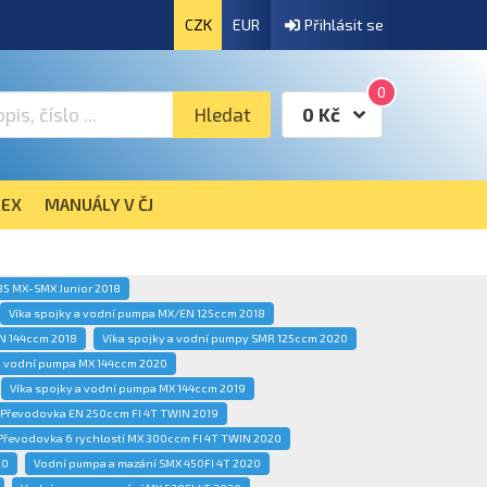
CZK
EUR
Přihlásit se
0
Hledat
0 Kč
EX
MANUÁLY V ČJ
85 MX-SMX Junior 2018
Víka spojky a vodní pumpa MX/EN 125ccm 2018
N 144ccm 2018
Víka spojky a vodní pumpy SMR 125ccm 2020
 a vodní pumpa MX 144ccm 2020
Víka spojky a vodní pumpa MX 144ccm 2019
Převodovka EN 250ccm FI 4T TWIN 2019
Převodovka 6 rychlostí MX 300ccm FI 4T TWIN 2020
20
Vodní pumpa a mazání SMX 450FI 4T 2020