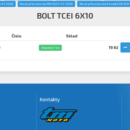
i 4T 2026
Nová převodovka MX 450 Fi 4T 2026
Nová převodovka 6 kvaltů EN 450 
BOLT TCEI 6X10
Číslo
Sklad
0
19 Kč
Skladem 1 ks
Kontakty