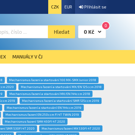
CZK
EUR
Přihlásit se
0
Hledat
0 Kč
EX
MANUÁLY V ČJ
18
Mechanismus řazení a startování 100 MX-SMX Junior 2018
5ccm 2020
Mechanismus řazení a startování MX/EN 125ccm 2018
19
Mechanismus řazení a startování MX/EN 144ccm 2018
25ccm 2019
Mechanismus řazení a startování SMR 125ccm 2019
Mechanismus řazení a startování EN 144ccm 2019
Mechanismus řazení EN 250ccm FI 4T TWIN 2019
Mechanismus řazení SMK 450FI 4T 2020
ení SMR 530FI 4T 2020
Mechanismus řazení MX 530FI 4T 2020