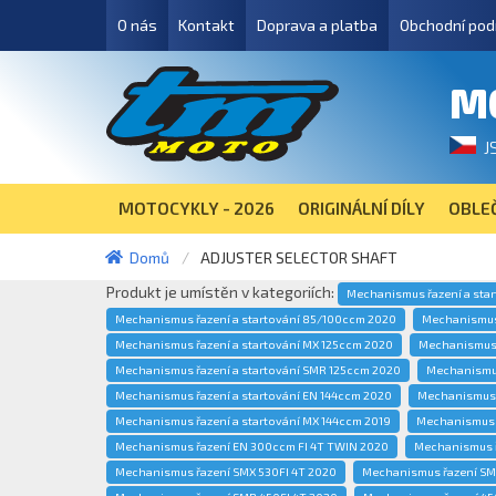
O nás
Kontakt
Doprava a platba
Obchodní pod
M
J
MOTOCYKLY - 2026
ORIGINÁLNÍ DÍLY
OBLEČ
Domů
ADJUSTER SELECTOR SHAFT
Produkt je umístěn v kategoriích:
Mechanismus řazení a star
Mechanismus řazení a startování 85/100ccm 2020
Mechanismus 
Mechanismus řazení a startování MX 125ccm 2020
Mechanismus 
Mechanismus řazení a startování SMR 125ccm 2020
Mechanismus
Mechanismus řazení a startování EN 144ccm 2020
Mechanismus ř
Mechanismus řazení a startování MX 144ccm 2019
Mechanismus 
Mechanismus řazení EN 300ccm FI 4T TWIN 2020
Mechanismus ř
Mechanismus řazení SMX 530FI 4T 2020
Mechanismus řazení SM