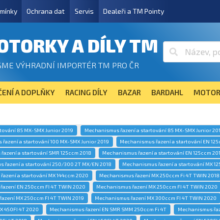
mínky
Ochrana dat
Servis
Dealeři a TM Pointy
OTORKY A DÍLY TM
SME VÝHRADNÍ IMPORTÉR TM PRO ČR
ENÍ A DOPLŇKY
RACING DÍLY
BAZAR
BARDAHL
MOTOR
tování 85 MX-SMX Junior 2019
Mechanismus řazení a startování 85 MX-SMX Junior 20
řazení a startování 100 MX-SMX Junior 2019
Mechanismus řazení a startování EN 12
řazení a startování SMR 125ccm 2018
Mechanismus řazení a startování EN 125ccm 20
 řazení a startování 250/300 2T MX/EN 2018
Mechanismus řazení a startování MX 1
azení a startování MX 144ccm 2020
Mechanismus řazení MX 250ccm Fi 4T TWIN 2018
řazení EN 250ccm FI 4T TWIN 2020
Mechanismus řazení MX 250ccm FI 4T TWIN 2020
azení MX 250ccm FI 4T TWIN 2019
Mechanismus řazení MX 300ccm FI 4T TWIN 2020
X 450FI 4T 2020
Mechanismus řazení EN SMR SMM 250ccm Fi 4T
Mechanismus řaz