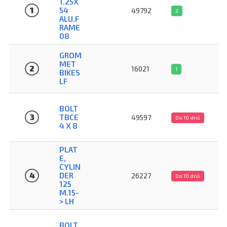
1.25X
1
54
49792
2
ALU.F
RAME
08
GROM
MET
2
16021
1
BIKES
LF
BOLT
3
TBCE
49597
Do 10 dnů
4 X 8
PLAT
E,
CYLIN
4
DER
26227
Do 10 dnů
125
M.15-
> LH
BOLT