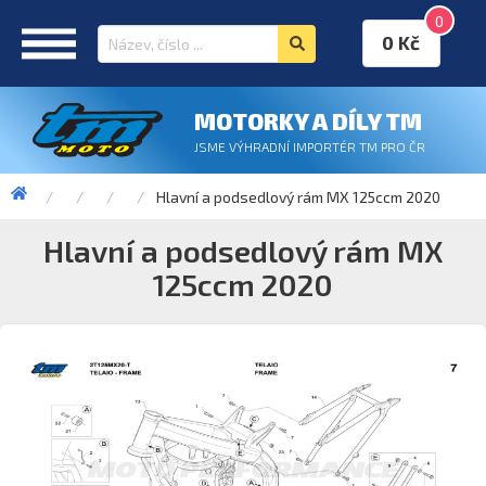
0
0 Kč
MOTORKY A DÍLY TM
JSME VÝHRADNÍ IMPORTÉR TM PRO ČR
Hlavní a podsedlový rám MX 125ccm 2020
Hlavní a podsedlový rám MX
125ccm 2020