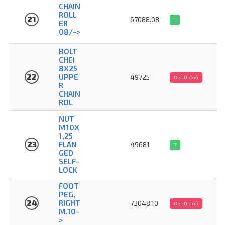
CHAIN
ROLL
21
67088.08
1
ER
08/->
BOLT
CHEI
8X25
22
UPPE
49725
Do 10 dnů
R
CHAIN
ROL
NUT
M10X
1,25
23
FLAN
49681
7
GED
SELF-
LOCK
FOOT
PEG,
24
RIGHT
73048.10
Do 10 dnů
M.10-
>