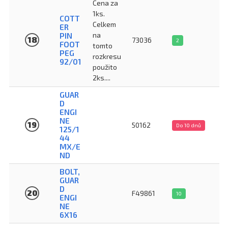
Cena za
1ks.
COTT
Celkem
ER
na
PIN
18
73036
2
FOOT
tomto
PEG
rozkresu
92/01
použito
2ks....
GUAR
D
ENGI
NE
19
50162
Do 10 dnů
125/1
44
MX/E
ND
BOLT,
GUAR
D
20
F49861
10
ENGI
NE
6X16