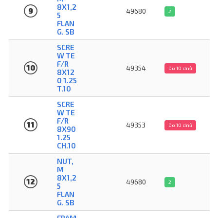
8X1,2
9
49680
2
5
FLAN
G. SB
SCRE
W TE
F/R
10
49354
Do 10 dnů
8X12
0 1.25
T.10
SCRE
W TE
F/R
11
49353
Do 10 dnů
8X90
1.25
CH.10
NUT,
M
8X1,2
12
49680
2
5
FLAN
G. SB
FRAM