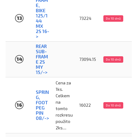
E,
BIKE
125/1
13
73224
Do 10 dnů
44
MX
2S 16-
>
REAR
SUB-
FRAM
14
73094.15
Do 10 dnů
E 2S
MY
15/->
Cena za
1ks.
SPRIN
Celkem
G,
na
FOOT
16
16022
Do 10 dnů
PEG
tomto
PIN
rozkresu
08/->
použito
2ks....