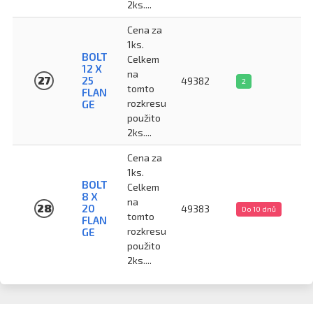
2ks....
Cena za
1ks.
BOLT
Celkem
12 X
na
27
25
49382
2
tomto
FLAN
rozkresu
GE
použito
2ks....
Cena za
1ks.
BOLT
Celkem
8 X
na
28
20
49383
Do 10 dnů
tomto
FLAN
rozkresu
GE
použito
2ks....