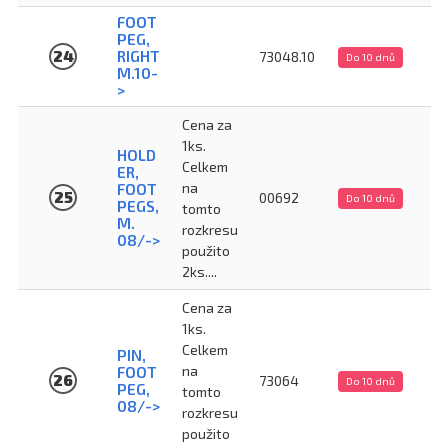
FOOT
PEG,
24
RIGHT
73048.10
Do 10 dnů
M.10-
>
Cena za
1ks.
HOLD
Celkem
ER,
na
FOOT
25
00692
Do 10 dnů
PEGS,
tomto
M.
rozkresu
08/->
použito
2ks....
Cena za
1ks.
Celkem
PIN,
na
FOOT
26
73064
Do 10 dnů
PEG,
tomto
08/->
rozkresu
použito