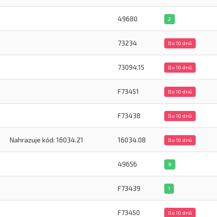
49680
2
73234
Do 10 dnů
73094.15
Do 10 dnů
F73451
Do 10 dnů
F73438
Do 10 dnů
Nahrazuje kód: 16034.21
16034.08
Do 10 dnů
49656
9
F73439
1
F73450
Do 10 dnů