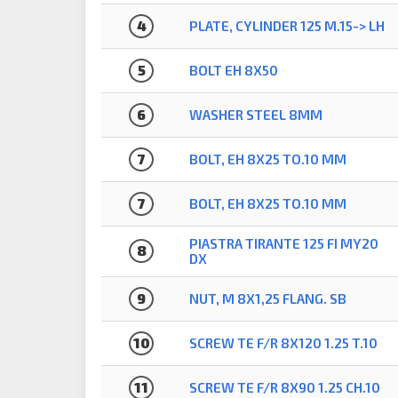
4
PLATE, CYLINDER 125 M.15-> LH
5
BOLT EH 8X50
6
WASHER STEEL 8MM
7
BOLT, EH 8X25 TO.10 MM
7
BOLT, EH 8X25 TO.10 MM
PIASTRA TIRANTE 125 FI MY20
8
DX
9
NUT, M 8X1,25 FLANG. SB
10
SCREW TE F/R 8X120 1.25 T.10
11
SCREW TE F/R 8X90 1.25 CH.10