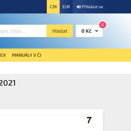
CZK
EUR
Přihlásit se
0
Hledat
0 Kč
EX
MANUÁLY V ČJ
2021