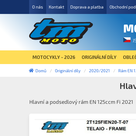
O nás
Kontakt
Doprava a platba
Obchodní pod
M
J
MOTOCYKLY - 2026
ORIGINÁLNÍ DÍLY
OBLEČ
Domů
Originální díly
2020/2021
Rám EN 1
Hla
Hlavní a podsedlový rám EN 125ccm Fi 2021