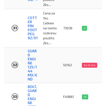
2ks....
Cena za
COTT
1ks.
ER
Celkem
PIN
31
na tomto
73036
2
FOOT
rozkresu
PEG
92/01
použito
2ks....
GUAR
D
ENGI
NE
32
50162
Do 10 dnů
125/1
44
MX/E
ND
BOLT,
GUAR
D
33
F49861
10
ENGI
NE