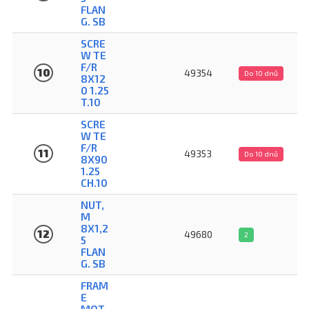
FLAN
G. SB
SCRE
W TE
F/R
10
49354
Do 10 dnů
8X12
0 1.25
T.10
SCRE
W TE
F/R
11
49353
Do 10 dnů
8X90
1.25
CH.10
NUT,
M
8X1,2
12
49680
2
5
FLAN
G. SB
FRAM
E
MOT