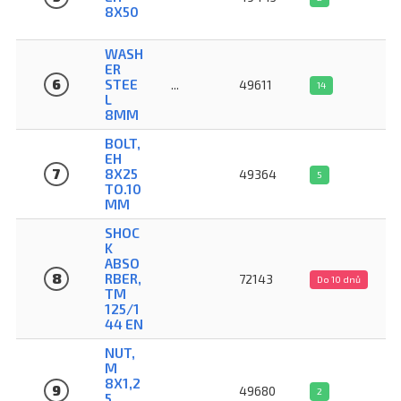
8X50
WASH
ER
6
STEE
...
49611
14
L
8MM
BOLT,
EH
7
8X25
49364
5
TO.10
MM
SHOC
K
ABSO
8
RBER,
72143
Do 10 dnů
TM
125/1
44 EN
NUT,
M
8X1,2
9
49680
2
5