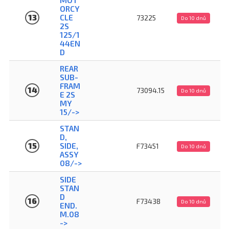
ORCY
13
CLE
73225
Do 10 dnů
2S
125/1
44EN
D
REAR
SUB-
FRAM
14
73094.15
Do 10 dnů
E 2S
MY
15/->
STAN
D,
15
SIDE,
F73451
Do 10 dnů
ASSY
08/->
SIDE
STAN
D
16
F73438
Do 10 dnů
END.
M.08
->