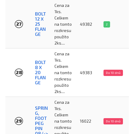
Cena za
1ks.
BOLT
Celkem
12 X
27
25
na tomto
49382
2
FLAN
rozkresu
GE
použito
2ks....
Cena za
1ks.
BOLT
Celkem
8 X
28
20
na tomto
49383
Do 10 dnů
FLAN
rozkresu
GE
použito
2ks....
Cena za
SPRIN
1ks.
G,
Celkem
FOOT
29
na tomto
16022
Do 10 dnů
PEG
rozkresu
PIN
08/->
použito