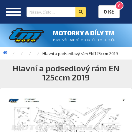
0
0 Kč
MOTORKY A DÍLY TM
JSME VÝHRADNÍ IMPORTÉR TM PRO ČR
Hlavní a podsedlový rám EN 125ccm 2019
Hlavní a podsedlový rám EN
125ccm 2019