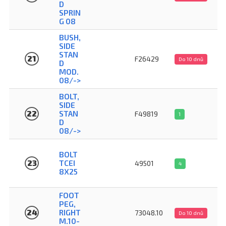
D
SPRIN
G 08
BUSH,
SIDE
STAN
21
F26429
Do 10 dnů
D
MOD.
08/->
BOLT,
SIDE
22
STAN
F49819
1
D
08/->
BOLT
23
TCEI
49501
4
8X25
FOOT
PEG,
24
RIGHT
73048.10
Do 10 dnů
M.10-