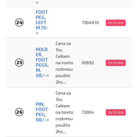
>
FOOT
PEG,
24
LEFT
73049.10
Do 10 dnů
M.10-
>
Cena za
HOLD
1ks.
ER,
Celkem
FOOT
25
na tomto
00692
Do 10 dnů
PEGS,
rozkresu
M.
08/->
použito
2ks....
Cena za
1ks.
PIN,
Celkem
FOOT
26
na tomto
73064
Do 10 dnů
PEG,
rozkresu
08/->
použito
2ks....