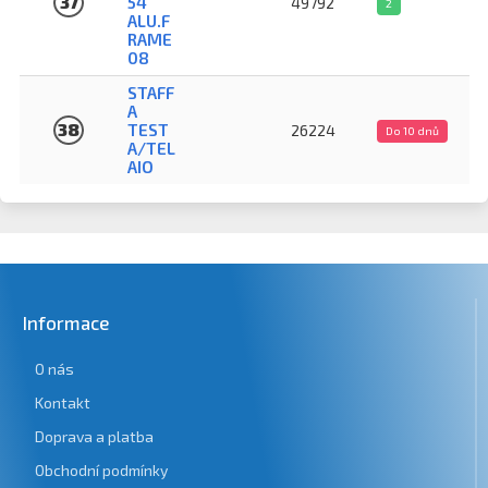
37
54
49792
2
ALU.F
RAME
08
STAFF
A
38
TEST
26224
Do 10 dnů
A/TEL
AIO
Informace
O nás
Kontakt
Doprava a platba
Obchodní podmínky