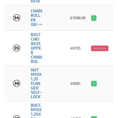
6X16
CHAIN
ROLL
34
67088.08
1
ER
08/->
BOLT
CHEI
8X25
35
UPPE
49725
Do 10 dnů
R
CHAIN
ROL
NUT
M10X
1,25
36
FLAN
49681
7
GED
SELF-
LOCK
BOLT,
M10X
1.25X