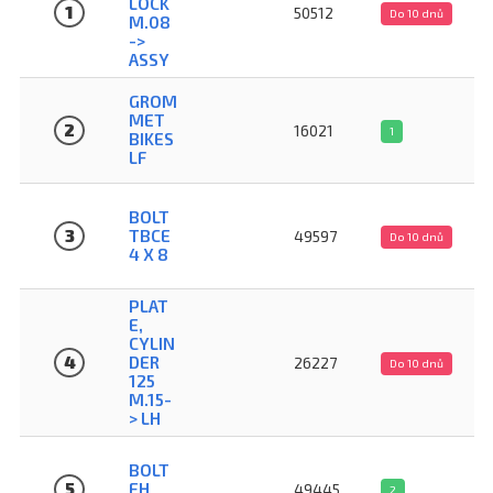
LOCK
1
50512
Do 10 dnů
M.08
->
ASSY
GROM
MET
2
16021
1
BIKES
LF
BOLT
3
TBCE
49597
Do 10 dnů
4 X 8
PLAT
E,
CYLIN
4
DER
26227
Do 10 dnů
125
M.15-
> LH
BOLT
5
EH
49445
2