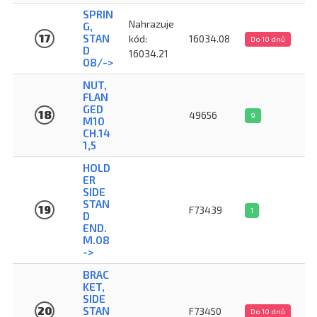
SPRIN
Nahrazuje
G,
17
STAN
kód:
16034.08
Do 10 dnů
D
16034.21
08/->
NUT,
FLAN
GED
18
49656
9
M10
CH.14
1,5
HOLD
ER
SIDE
STAN
19
F73439
1
D
END.
M.08
->
BRAC
KET,
SIDE
20
STAN
F73450
Do 10 dnů