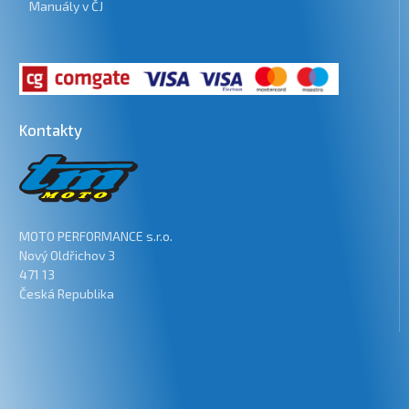
Manuály v ČJ
Kontakty
MOTO PERFORMANCE s.r.o.
Nový Oldřichov 3
471 13
Česká Republika