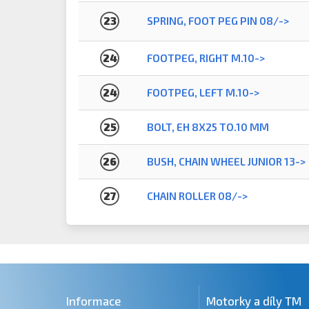
23
SPRING, FOOT PEG PIN 08/->
24
FOOTPEG, RIGHT M.10->
24
FOOTPEG, LEFT M.10->
25
BOLT, EH 8X25 TO.10 MM
26
BUSH, CHAIN WHEEL JUNIOR 13->
27
CHAIN ROLLER 08/->
Informace
Motorky a díly TM