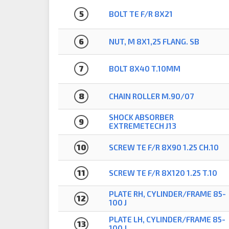
5
BOLT TE F/R 8X21
6
NUT, M 8X1,25 FLANG. SB
7
BOLT 8X40 T.10MM
8
CHAIN ROLLER M.90/07
SHOCK ABSORBER
9
EXTREMETECH J13
10
SCREW TE F/R 8X90 1.25 CH.10
11
SCREW TE F/R 8X120 1.25 T.10
PLATE RH, CYLINDER/FRAME 85-
12
100 J
PLATE LH, CYLINDER/FRAME 85-
13
100 J