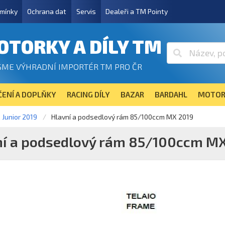
mínky
Ochrana dat
Servis
Dealeři a TM Pointy
OTORKY A DÍLY TM
SME VÝHRADNÍ IMPORTÉR TM PRO ČR
ENÍ A DOPLŇKY
RACING DÍLY
BAZAR
BARDAHL
MOTOR
Junior 2019
Hlavní a podsedlový rám 85/100ccm MX 2019
ní a podsedlový rám 85/100ccm MX