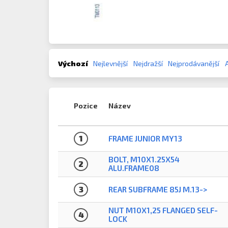
Výchozí
Nejlevnější
Nejdražší
Nejprodávanější
Pozice
Název
1
FRAME JUNIOR MY13
BOLT, M10X1.25X54
2
ALU.FRAME08
3
REAR SUBFRAME 85J M.13->
NUT M10X1,25 FLANGED SELF-
4
LOCK