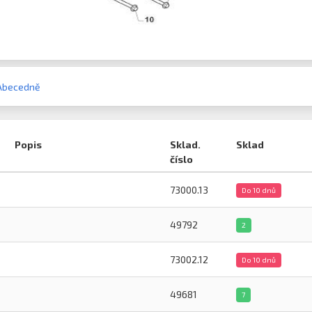
Abecedně
Popis
Sklad.
Sklad
číslo
73000.13
Do 10 dnů
49792
2
73002.12
Do 10 dnů
49681
7