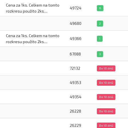
Cena za 1ks. Celkem na tomto
49724
6
rozkresu použito 2ks....
49680
2
Cena za 1ks. Celkem na tomto
49366
1
rozkresu použito 2ks....
67088
3
72132
Do 10 dnů
49353
Do 10 dnů
49354
Do 10 dnů
26228
Do 10 dnů
26229
Do 10 dnů