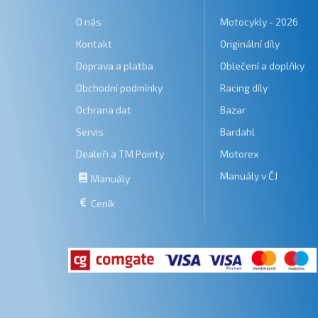
O nás
Motocykly - 2026
Kontakt
Originální díly
Doprava a platba
Oblečení a doplňky
Obchodní podmínky
Racing díly
Ochrana dat
Bazar
Servis
Bardahl
Dealeři a TM Pointy
Motorex
Manuály v ČJ
Manuály
Ceník