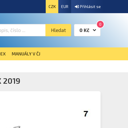
CZK
EUR
Přihlásit se
0
Hledat
0 Kč
EX
MANUÁLY V ČJ
 2019