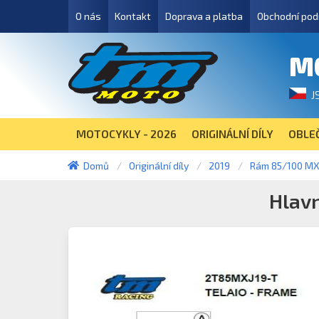
O nás
Kontakt
Doprava a platba
Obchodní pod
M
J
MOTOCYKLY - 2026
ORIGINÁLNÍ DÍLY
OBLEČ
Domů
Originální díly
2019
Rám 85/100 MX 
Hlav