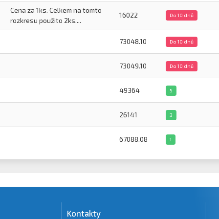
Cena za 1ks. Celkem na tomto
16022
Do 10 dnů
rozkresu použito 2ks....
73048.10
Do 10 dnů
73049.10
Do 10 dnů
49364
5
26141
3
67088.08
1
Kontakty