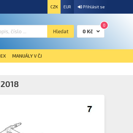
CZK
EUR
Přihlásit se
0
Hledat
0 Kč
EX
MANUÁLY V ČJ
 2018