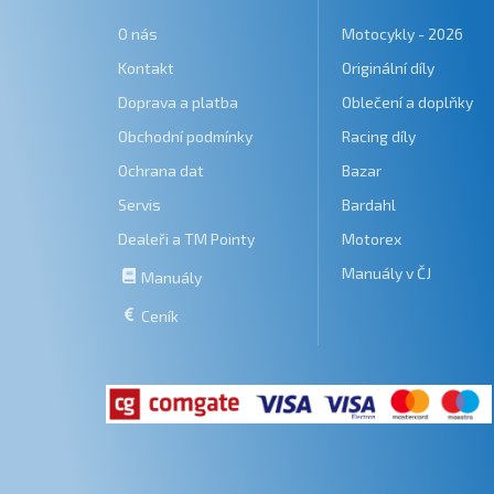
O nás
Motocykly - 2026
Kontakt
Originální díly
Doprava a platba
Oblečení a doplňky
Obchodní podmínky
Racing díly
Ochrana dat
Bazar
Servis
Bardahl
Dealeři a TM Pointy
Motorex
Manuály v ČJ
Manuály
Ceník