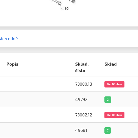
Abecedně
Popis
Sklad.
Sklad
číslo
73000.13
Do 10 dnů
49792
2
73002.12
Do 10 dnů
49681
7