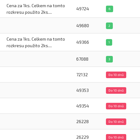
Cena za 1ks. Celkem na tomto
49724
6
rozkresu použito 2ks....
49680
2
Cena za 1ks. Celkem na tomto
49366
1
rozkresu použito 2ks....
67088
3
72132
Do 10 dnů
49353
Do 10 dnů
49354
Do 10 dnů
26228
Do 10 dnů
26229
Do 10 dnů