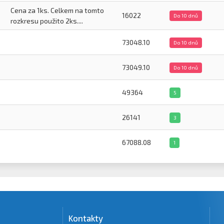
Cena za 1ks. Celkem na tomto
16022
Do 10 dnů
rozkresu použito 2ks....
73048.10
Do 10 dnů
73049.10
Do 10 dnů
49364
5
26141
3
67088.08
1
Kontakty