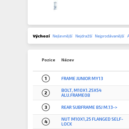
Výchozí
Nejlevnější
Nejdražší
Nejprodávanější
Pozice
Název
1
FRAME JUNIOR MY13
BOLT, M10X1.25X54
2
ALU.FRAME08
3
REAR SUBFRAME 85J M.13->
NUT M10X1,25 FLANGED SELF-
4
LOCK