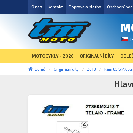
O nás
Kontakt
Doprava a platba
Obchodní pod
M
J
MOTOCYKLY - 2026
ORIGINÁLNÍ DÍLY
OBLEČ
Domů
Originální díly
2018
Rám 85 SMX Jun
Hlav