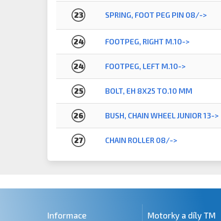
23
SPRING, FOOT PEG PIN 08/->
24
FOOTPEG, RIGHT M.10->
24
FOOTPEG, LEFT M.10->
25
BOLT, EH 8X25 TO.10 MM
26
BUSH, CHAIN WHEEL JUNIOR 13->
27
CHAIN ROLLER 08/->
Informace
Motorky a díly TM