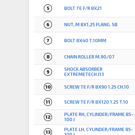
5
BOLT TE F/R 8X21
6
NUT, M 8X1,25 FLANG. SB
7
BOLT 8X40 T.10MM
8
CHAIN ROLLER M.90/07
SHOCK ABSORBER
9
EXTREMETECH J13
10
SCREW TE F/R 8X90 1.25 CH.10
11
SCREW TE F/R 8X120 1.25 T.10
PLATE RH, CYLINDER/FRAME 85-
12
100 J
PLATE LH, CYLINDER/FRAME 85-
13
100 J