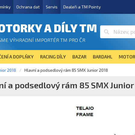
mínky
Ochrana dat
Servis
Dealeři a TM Pointy
OTORKY A DÍLY TM
SME VÝHRADNÍ IMPORTÉR TM PRO ČR
ENÍ A DOPLŇKY
RACING DÍLY
BAZAR
BARDAHL
MOTOR
ior 2018
Hlavní a podsedlový rám 85 SMX Junior 2018
ní a podsedlový rám 85 SMX Junior