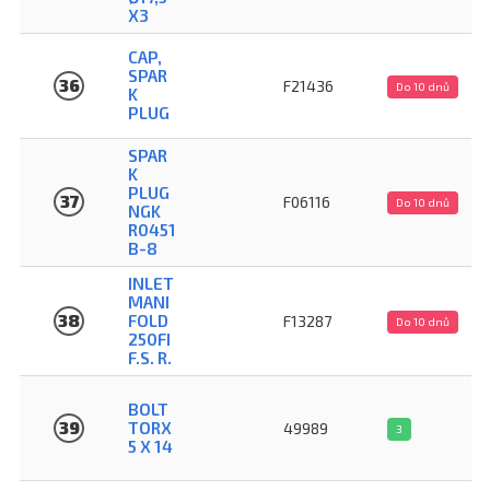
X3
CAP,
SPAR
36
F21436
Do 10 dnů
K
PLUG
SPAR
K
PLUG
37
F06116
Do 10 dnů
NGK
R0451
B-8
INLET
MANI
38
FOLD
F13287
Do 10 dnů
250FI
F.S. R.
BOLT
39
TORX
49989
3
5 X 14