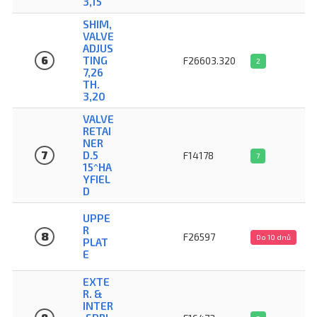
3,15
SHIM,
VALVE
ADJUS
6
TING 
F26603.320
2
7,26
TH.
3,20
VALVE
RETAI
NER
7
D.5
F14178
7
15^HA
YFIEL
D
UPPE
R
8
F26597
Do 10 dnů
PLAT
E
EXTE
R. &
INTER