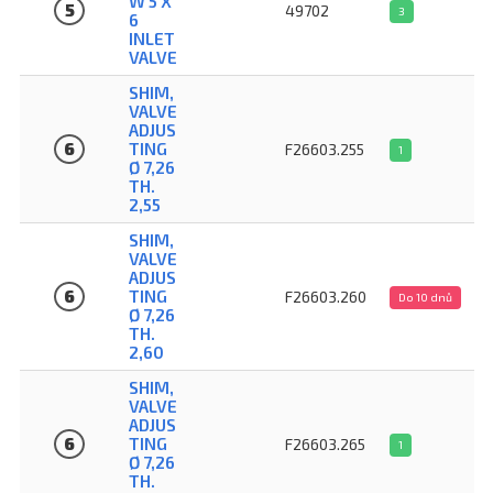
W 5 X
5
49702
3
6
INLET
VALVE
SHIM,
VALVE
ADJUS
6
TING
F26603.255
1
Ø 7,26
TH.
2,55
SHIM,
VALVE
ADJUS
6
TING
F26603.260
Do 10 dnů
Ø 7,26
TH.
2,60
SHIM,
VALVE
ADJUS
6
TING
F26603.265
1
Ø 7,26
TH.