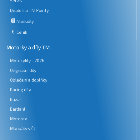
Servis
Dealeři a TM Pointy
Manuály
Ceník
Motorky a díly TM
Motocykly - 2026
Originální díly
Oblečení a doplňky
Racing díly
Bazar
Bardahl
Motorex
Manuály v ČJ