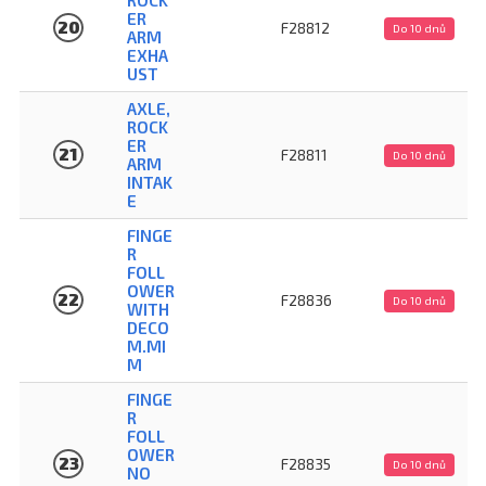
ER
20
F28812
Do 10 dnů
ARM
EXHA
UST
AXLE,
ROCK
ER
21
F28811
Do 10 dnů
ARM
INTAK
E
FINGE
R
FOLL
OWER
22
F28836
Do 10 dnů
WITH
DECO
M.MI
M
FINGE
R
FOLL
OWER
23
F28835
Do 10 dnů
NO