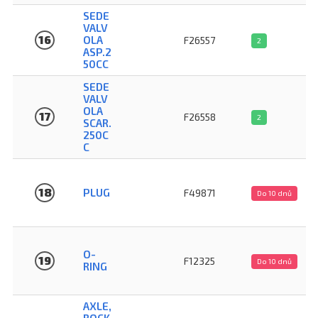
SEDE
VALV
16
OLA
F26557
2
ASP.2
50CC
SEDE
VALV
OLA
17
F26558
2
SCAR.
250C
C
18
PLUG
F49871
Do 10 dnů
O-
19
F12325
Do 10 dnů
RING
AXLE,
ROCK