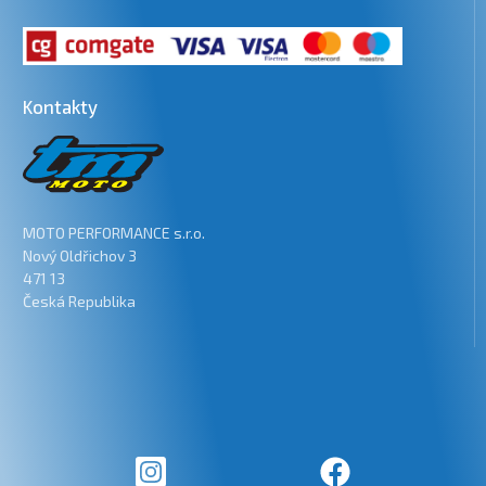
Kontakty
MOTO PERFORMANCE s.r.o.
Nový Oldřichov 3
471 13
Česká Republika