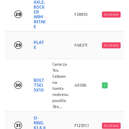
AXLE,
ROCK
ER
28
F28810
Do 10 dnů
ARM
INTAK
E
PLAT
29
F48371
Do 10 dnů
E
Cena za
1ks.
Celkem
BOLT
na
30
TSEI
49396
1
tomto
5X10
rozkresu
použito
3ks....
O-
RING
31
F12351.1
Do 10 dnů
61,6 X