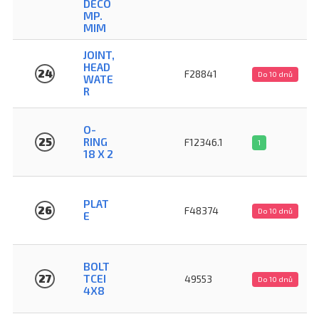
DECO
MP.
MIM
JOINT,
HEAD
24
F28841
Do 10 dnů
WATE
R
O-
25
RING
F12346.1
1
18 X 2
PLAT
26
F48374
Do 10 dnů
E
BOLT
27
TCEI
49553
Do 10 dnů
4X8