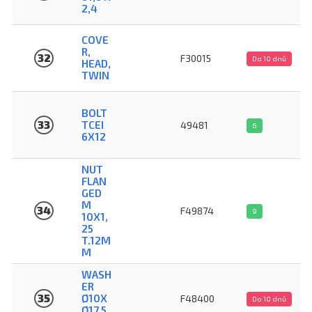
2,4
COVE
R,
32
F30015
Do 10 dnů
HEAD,
TWIN
BOLT
33
TCEI
49481
6
6X12
NUT
FLAN
GED
M
34
F49874
9
10X1,
25
T.12M
M
WASH
ER
35
Ø10X
F48400
Do 10 dnů
Ø17,5