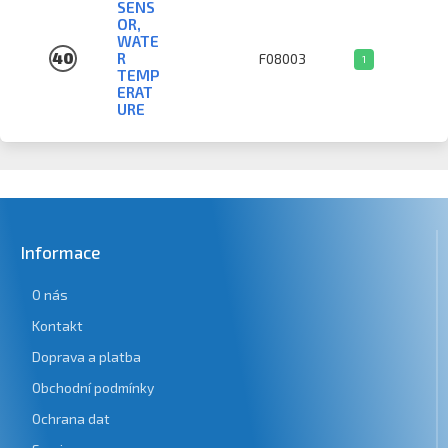
SENS
OR,
WATE
40
R
F08003
1
TEMP
ERAT
URE
Informace
O nás
Kontakt
Doprava a platba
Obchodní podmínky
Ochrana dat