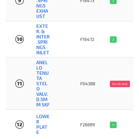
9
.SPRI
F16473
2
NGS
EXHA
UST
EXTE
R. &
INTER
10
F16472
2
.SPRI
NGS
INLET
ANEL
LO
TENU
TA
11
STEL
F04388
Do 10 dnů
O
VALV.
D.5M
M SKF
LOWE
R
12
F26689
4
PLAT
E