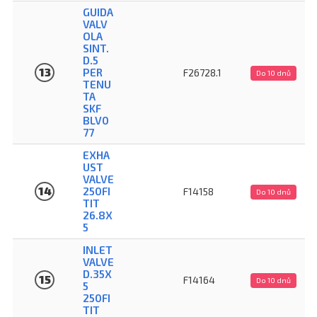
GUIDA
VALV
OLA
SINT.
D.5
13
PER
F26728.1
Do 10 dnů
TENU
TA
SKF
BLV0
77
EXHA
UST
VALVE
14
250FI
F14158
Do 10 dnů
TIT
26.8X
5
INLET
VALVE
D.35X
15
F14164
Do 10 dnů
5
250FI
TIT