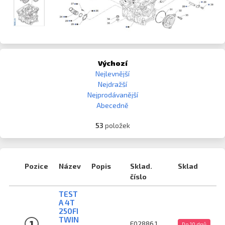
Výchozí
Nejlevnější
Nejdražší
Nejprodávanější
Abecedně
53
položek
Pozice
Název
Popis
Sklad.
Sklad
číslo
TEST
A 4T
250FI
TWIN
1
F02886.1
Do 10 dnů