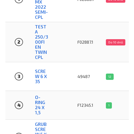
MX
2022
SEMI-
CPL
TEST
A
250/3
2
00FI
F02887.1
Do 10 dnů
EN
TWIN
CPL
SCRE
3
W 6 X
49487
12
35
O-
RING
4
F12345.1
1
24 X
1,5
GRUB
SCRE