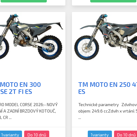
MOTO EN 300
TM MOTO EN 250 4T
SE 2T FI ES
ES
O MODEL CORSE 2026:- NOVÝ
Technické parametry Zdvihov
Í A ZADNÍ BRZDOVÝ KOTOUČ,
objem: 249.6 ccZdvih x vrtání: 
 CR ...
...
1varianty
Do 10 dnů
1varianty
Do 10 dnů