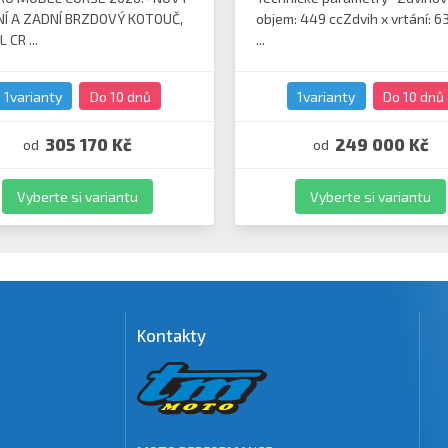
Í A ZADNÍ BRZDOVÝ KOTOUČ,
objem: 449 ccZdvih x vrtání: 63
 CR ...
...
1varianty
Do 10 dnů
1varianty
Do 10 dnů
305 170 Kč
249 000 Kč
od
od
Vyberte si variantu
Vyberte si variantu
Kontakty