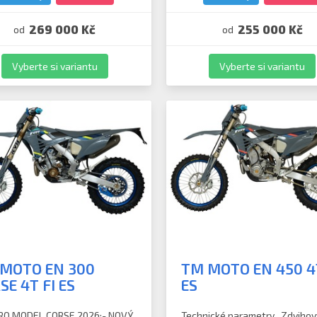
269 000 Kč
255 000 Kč
od
od
Vyberte si variantu
Vyberte si variantu
MOTO EN 300
TM MOTO EN 450 4T
SE 4T FI ES
ES
O MODEL CORSE 2026:- NOVÝ
Technické parametry Zdvihov