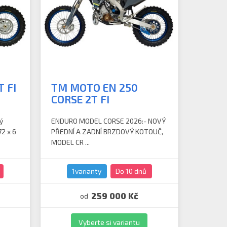
 FI
TM MOTO EN 250
CORSE 2T FI
ý
ENDURO MODEL CORSE 2026:- NOVÝ
72 x 6
PŘEDNÍ A ZADNÍ BRZDOVÝ KOTOUČ,
MODEL CR ...
1varianty
Do 10 dnů
259 000 Kč
od
Vyberte si variantu