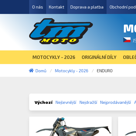
O nás
Kontakt
Doprava a platba
Obchodní pod
M
J
MOTOCYKLY - 2026
ORIGINÁLNÍ DÍLY
OBLEČ
Domů
Motocykly - 2026
ENDURO
Výchozí
Nejlevnější
Nejdražší
Nejprodávanější