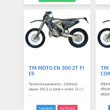
TM MOTO EN 300 2T FI
TM 
ES
COR
Technické parametry Zdvihový
ENDUR
objem: 293.2 ccZdvih x vrtání: 72 x 7
PŘEDN
...
MODEL
1varianty
Do 10 dnů