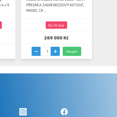
.4 x 9
PŘEDNÍ A ZADNÍ BRZDOVÝ KOTOUČ,
MODEL CR ...
Do 10 dnů
269 000 Kč
Koupit