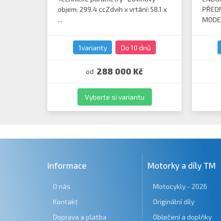
objem: 299.4 ccZdvih x vrtání: 58.1 x
PŘEDN
...
MODEL
1varianty
Do 10 dnů
288 000 Kč
od
Vyberte si variantu
Informace
Motorky a díly TM
O nás
Motocykly - 2026
Kontakt
Originální díly
Doprava a platba
Oblečení a doplňky