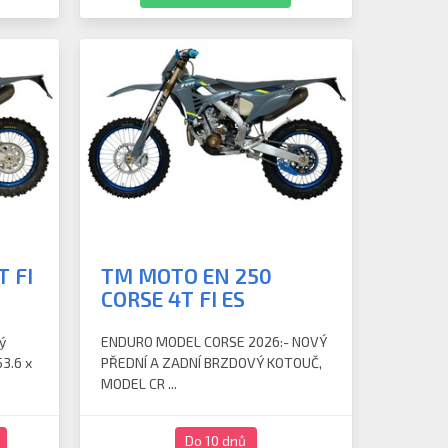
 FI
TM MOTO EN 250
CORSE 4T FI ES
ý
ENDURO MODEL CORSE 2026:- NOVÝ
53.6 x
PŘEDNÍ A ZADNÍ BRZDOVÝ KOTOUČ,
MODEL CR ...
Do 10 dnů