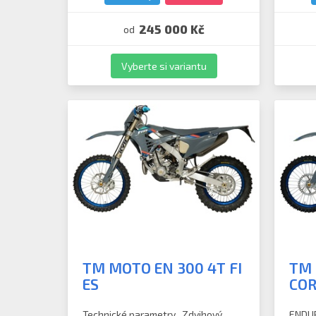
245 000 Kč
od
Vyberte si variantu
TM MOTO EN 300 4T FI
TM 
ES
COR
Technické parametry Zdvihový
ENDUR