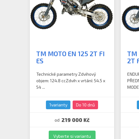
TM MOTO EN 125 2T FI
TM 
ES
2T 
Technické parametry Zdvihový
ENDUR
objem: 124.8 ccZdvih x vrtání: 54.5 x
PŘEDN
54 ...
MODEL
1varianty
Do 10 dnů
219 000 Kč
od
Vyberte si variantu