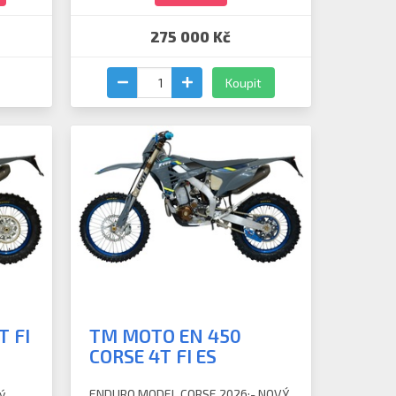
275 000 Kč
Koupit
 FI
TM MOTO EN 450
CORSE 4T FI ES
ý
ENDURO MODEL CORSE 2026:- NOVÝ