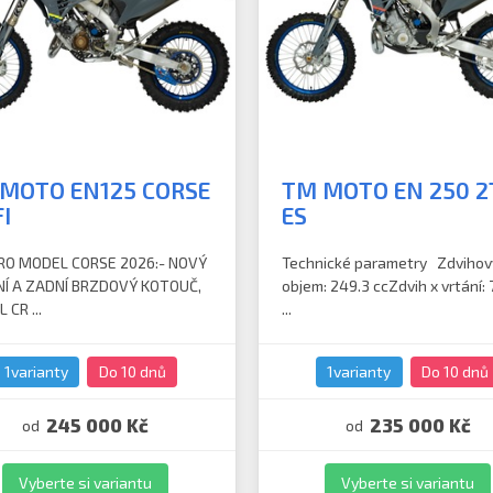
MOTO EN125 CORSE
TM MOTO EN 250 2T
FI
ES
O MODEL CORSE 2026:- NOVÝ
Technické parametry Zdvihov
Í A ZADNÍ BRZDOVÝ KOTOUČ,
objem: 249.3 ccZdvih x vrtání: 
 CR ...
...
1varianty
Do 10 dnů
1varianty
Do 10 dnů
245 000 Kč
235 000 Kč
od
od
Vyberte si variantu
Vyberte si variantu