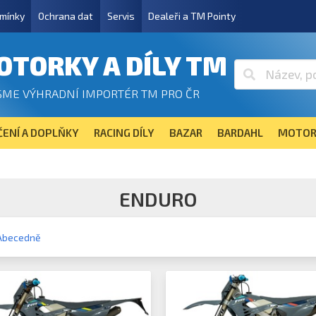
mínky
Ochrana dat
Servis
Dealeři a TM Pointy
OTORKY A DÍLY TM
SME VÝHRADNÍ IMPORTÉR TM PRO ČR
ENÍ A DOPLŇKY
RACING DÍLY
BAZAR
BARDAHL
MOTOR
ENDURO
Abecedně