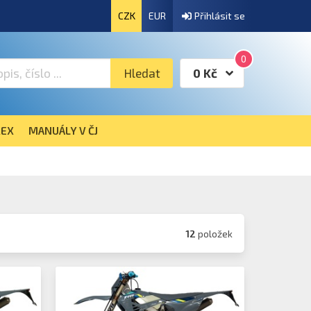
CZK
EUR
Přihlásit se
0
Hledat
0 Kč
EX
MANUÁLY V ČJ
12
položek