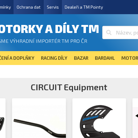
mínky
Ochrana dat
Servis
Dealeři a TM Pointy
OTORKY A DÍLY TM
SME VÝHRADNÍ IMPORTÉR TM PRO ČR
ENÍ A DOPLŇKY
RACING DÍLY
BAZAR
BARDAHL
MOTOR
CIRCUIT Equipment