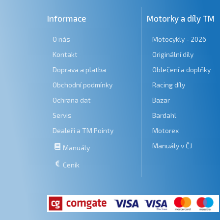
Informace
Motorky a díly TM
O nás
Motocykly - 2026
Kontakt
Originální díly
Doprava a platba
Oblečení a doplňky
Obchodní podmínky
Racing díly
Ochrana dat
Bazar
Servis
Bardahl
Dealeři a TM Pointy
Motorex
Manuály v ČJ
Manuály
Ceník