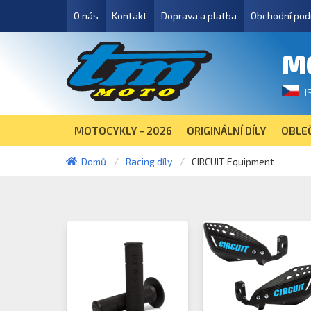
O nás
Kontakt
Doprava a platba
Obchodní pod
M
J
MOTOCYKLY - 2026
ORIGINÁLNÍ DÍLY
OBLEČ
Domů
Racing díly
CIRCUIT Equipment