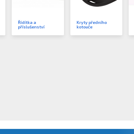
Řídítka a
Kryty předního
příslušenství
kotouče