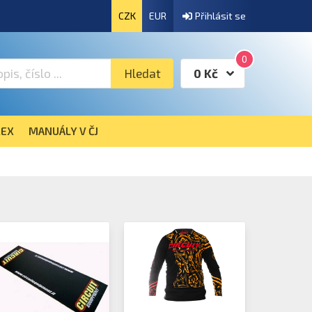
CZK
EUR
Přihlásit se
0
Hledat
0 Kč
EX
MANUÁLY V ČJ