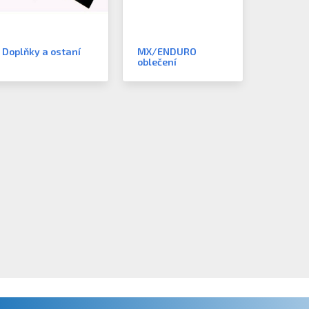
Doplňky a ostaní
MX/ENDURO
oblečení